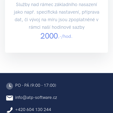
Služby nad rámec základního nasazení
jako např. specifická nastavení, příprava
dat, či vývoj na míru jsou zpoplatněné v
rámci naší hodinové sazby
2000
,-/hod.
PO - PÁ (9:00 - 17:00)
info@atp-software.cz
+420 604 130 244