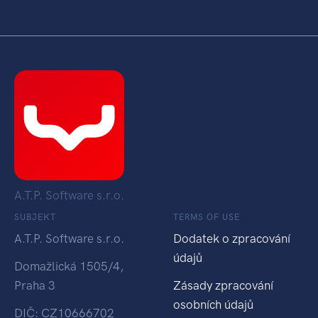
A.T.P. Software s.r.o.
SUBJEKT
TERMS OF USE
A.T.P. Software s.r.o.
Dodatek o zpracování
údajů
Domažlická 1505/4,
Praha 3
Zásady zpracování
osobních údajů
DIČ: CZ10666702