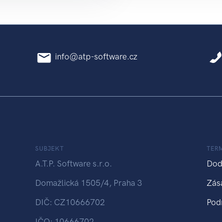
info@atp-software.cz
SUBJEKT
TER
A.T.P. Software s.r.o.
Dod
Domažlická 1505/4, Praha 3
Zás
DIČ: CZ10666702
Pod
IČO: 10666702