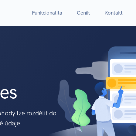
Funkcionalita
Ceník
Kontakt
tes
hody lze rozdělit do
é údaje.