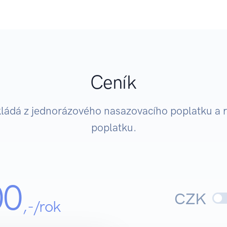
Ceník
kládá z jednorázového nasazovacího poplatku a 
poplatku.
00
CZK
,-/rok