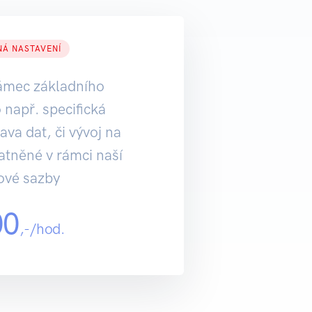
NÁ NASTAVENÍ
ámec základního
 např. specifická
ava dat, či vývoj na
atněné v rámci naší
ové sazby
00
,-/hod.