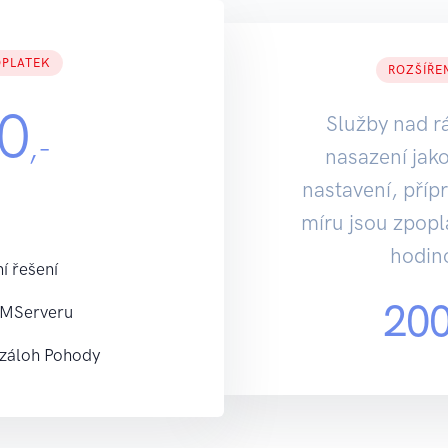
OPLATEK
ROZŠÍŘE
0
Služby nad r
,-
nasazení jako
nastavení, přípr
míru jsou zpopl
hodin
í řešení
20
 MServeru
 záloh Pohody