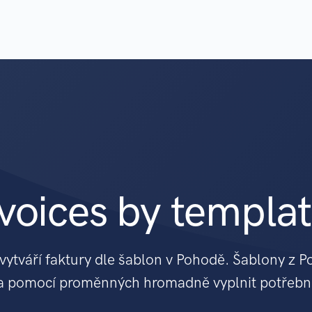
voices by templa
ytváří faktury dle šablon v Pohodě. Šablony z Po
a pomocí proměnných hromadně vyplnit potřebn